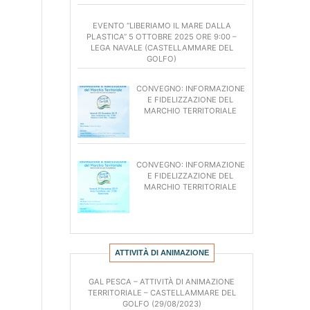
BANDI DI GARA E CONTRATTI
EVENTO “LIBERIAMO IL MARE DALLA
PLASTICA” 5 OTTOBRE 2025 ORE 9:00 –
ALBO COLLABORATORI
LEGA NAVALE (CASTELLAMMARE DEL
ALBO FORNITORI DI BENI E SERVIZI
GOLFO)
REGOLAMENTI INTERNI
CONVEGNO: INFORMAZIONE
E FIDELIZZAZIONE DEL
MARCHIO TERRITORIALE
CONVEGNO: INFORMAZIONE
E FIDELIZZAZIONE DEL
MARCHIO TERRITORIALE
ATTIVITÀ DI ANIMAZIONE
GAL PESCA – ATTIVITÀ DI ANIMAZIONE
TERRITORIALE – CASTELLAMMARE DEL
GOLFO (29/08/2023)