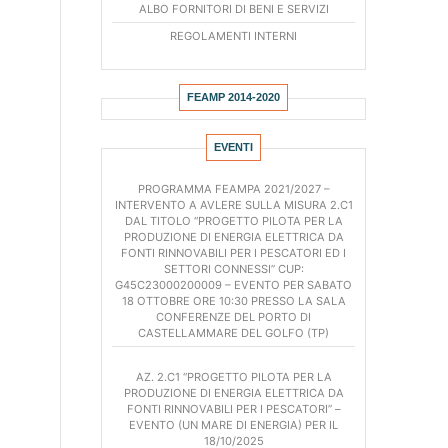
ALBO FORNITORI DI BENI E SERVIZI
REGOLAMENTI INTERNI
FEAMP 2014-2020
REGOLAMENTI COMUNITARI
EVENTI
P.O. FEAMP 2014/2020
PROGRAMMA FEAMPA 2021/2027 –
PIANO DI AZIONE LOCALE FLAG “GOLFI DI
INTERVENTO A AVLERE SULLA MISURA 2.C1
CASTELLAMMARE E CARINI”
DAL TITOLO “PROGETTO PILOTA PER LA
PRODUZIONE DI ENERGIA ELETTRICA DA
FONTI RINNOVABILI PER I PESCATORI ED I
AMMINISTRAZIONE TRASPARENTE
SETTORI CONNESSI” CUP:
ORGANIGRAMMA
G45C23000200009 – EVENTO PER SABATO
18 OTTOBRE ORE 10:30 PRESSO LA SALA
CONFERENZE DEL PORTO DI
DETERMINE DEL PRESIDENTE
CASTELLAMMARE DEL GOLFO (TP)
DELIBERE DELL’ASSEMBLEA
AZ. 2.C1 “PROGETTO PILOTA PER LA
DELIBERE DEL CONSIGLIO DIRETTIVO
PRODUZIONE DI ENERGIA ELETTRICA DA
FONTI RINNOVABILI PER I PESCATORI” –
EVENTO (UN MARE DI ENERGIA) PER IL
BANDI DI CONCORSO
18/10/2025