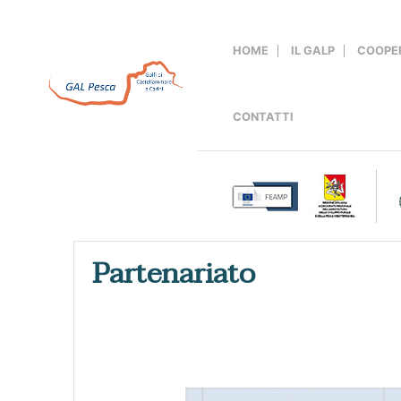
Salta
al
contenuto
HOME
IL GALP
COOPE
CONTATTI
Partenariato