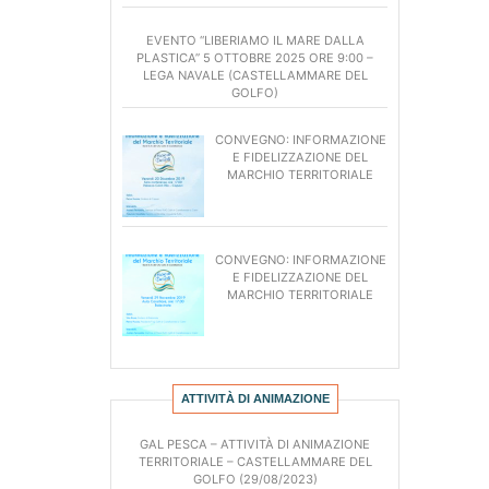
BANDI DI GARA E CONTRATTI
EVENTO “LIBERIAMO IL MARE DALLA
PLASTICA” 5 OTTOBRE 2025 ORE 9:00 –
ALBO COLLABORATORI
LEGA NAVALE (CASTELLAMMARE DEL
ALBO FORNITORI DI BENI E SERVIZI
GOLFO)
REGOLAMENTI INTERNI
CONVEGNO: INFORMAZIONE
E FIDELIZZAZIONE DEL
MARCHIO TERRITORIALE
CONVEGNO: INFORMAZIONE
E FIDELIZZAZIONE DEL
MARCHIO TERRITORIALE
ATTIVITÀ DI ANIMAZIONE
GAL PESCA – ATTIVITÀ DI ANIMAZIONE
TERRITORIALE – CASTELLAMMARE DEL
GOLFO (29/08/2023)