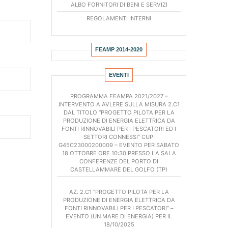
ALBO FORNITORI DI BENI E SERVIZI
REGOLAMENTI INTERNI
FEAMP 2014-2020
REGOLAMENTI COMUNITARI
EVENTI
P.O. FEAMP 2014/2020
PROGRAMMA FEAMPA 2021/2027 –
PIANO DI AZIONE LOCALE FLAG “GOLFI DI
INTERVENTO A AVLERE SULLA MISURA 2.C1
CASTELLAMMARE E CARINI”
DAL TITOLO “PROGETTO PILOTA PER LA
PRODUZIONE DI ENERGIA ELETTRICA DA
FONTI RINNOVABILI PER I PESCATORI ED I
AMMINISTRAZIONE TRASPARENTE
SETTORI CONNESSI” CUP:
ORGANIGRAMMA
G45C23000200009 – EVENTO PER SABATO
18 OTTOBRE ORE 10:30 PRESSO LA SALA
CONFERENZE DEL PORTO DI
DETERMINE DEL PRESIDENTE
CASTELLAMMARE DEL GOLFO (TP)
DELIBERE DELL’ASSEMBLEA
AZ. 2.C1 “PROGETTO PILOTA PER LA
DELIBERE DEL CONSIGLIO DIRETTIVO
PRODUZIONE DI ENERGIA ELETTRICA DA
FONTI RINNOVABILI PER I PESCATORI” –
EVENTO (UN MARE DI ENERGIA) PER IL
BANDI DI CONCORSO
18/10/2025